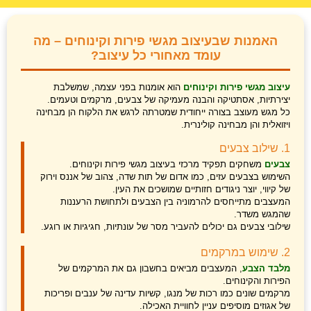
האמנות שבעיצוב מגשי פירות וקינוחים – מה
עומד מאחורי כל עיצוב?
עיצוב מגשי פירות וקינוחים
הוא אומנות בפני עצמה, שמשלבת
יצירתיות, אסתטיקה והבנה מעמיקה של צבעים, מרקמים וטעמים.
כל מגש מעוצב בצורה ייחודית שמטרתה לרגש את הלקוח הן מבחינה
ויזואלית והן מבחינה קולינרית.
1. שילוב צבעים
צבעים
משחקים תפקיד מרכזי בעיצוב מגשי פירות וקינוחים.
השימוש בצבעים עזים, כמו אדום של תות שדה, צהוב של אננס וירוק
של קיווי, יוצר ניגודים חזותיים שמושכים את העין.
המעצבים מתייחסים להרמוניה בין הצבעים ולתחושת הרעננות
שהמגש משדר.
שילובי צבעים גם יכולים להעביר מסר של עונתיות, חגיגיות או רוגע.
2. שימוש במרקמים
מלבד הצבע
, המעצבים מביאים בחשבון גם את המרקמים של
הפירות והקינוחים.
מרקמים שונים כמו רכות של מנגו, קשיות עדינה של ענבים ופריכות
של אגוזים מוסיפים עניין לחוויית האכילה.