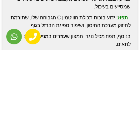
שמסייעים בעיכול.
תפוז
:
ידוע בזכות תכולת הוויטמין C הגבוהה שלו, שתורמת
לחיזוק מערכת החיסון, ושיפור ספיגת הברזל בגוף.
בנוסף, תפוז מכיל נוגדי חמצון שעוזרים במניעת נזקים
לתאים.
אבטיח
:
מכיל מעל 90% מים ולכן מסייע לשמירה על
רמת נוזלים גבוהה בגוף.
הוא גם עשיר בליקופן, נוגד חמצון שעוזר לשמירה על בריאות
הלב.
תות שדה
:
מכיל כמויות גבוהות של ויטמין C ונוגדי חמצון
שעוזרים לשמור על העור ועל בריאות מערכת החיסון.
בנוסף, הוא מספק סיבים תזונתיים וויטמינים מקבוצת B.
קיווי
:
עשיר בוויטמין C ואשלגן, ומכיל גם ויטמין K
וסיבים תזונתיים.