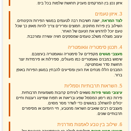
איזון נכון בין המרקמים מעניק תחושת שלמות בכל ביס.
3. איזון טעמים
לצד המראה
, ישנה חשיבות רבה לטעמים במגשי הפירות והקינוחים.
השילוב בין פירות מתוקים, חמוצים ומרירים צריך להיות מאוזן כך שכל
טעם יוכל להדגיש את הטעם של האחר.
עיצוב מוצלח משלב טעמים שמספקים חוויה עשירה ומורכבת.
4. תכנון סימטריה וגאומטריה
מעצבי מגשים
מקפידים על סימטריה וגאומטריה בעיצובם.
שימוש במבנים גאומטריים כמו מעגלים, ספירלות או פירמידות יוצר
תחושת סדר ואסתטיקה.
המבנים הללו מנחים את העין ומסייעים להבחין במגוון הפירות באופן
ברור.
5. השראות תרבותיות וסמליות
עיצובי מגשי פירות
נושאים לעיתים קרובות משמעויות תרבותיות.
פירות כמו רימון המסמל שפע ובריאות או תפוח שמייצג רעננות וחיים
יכולים להשתלב במגשים כדי לשדר מסר מסוים.
מעצבים רבים שואבים השראה מהטבע, חיי היומיום או מסיפורים
תרבותיים שונים.
6. שילוב בין טבע לאמנות מודרנית